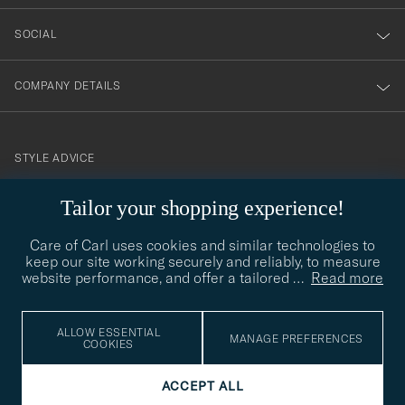
SOCIAL
COMPANY DETAILS
STYLE ADVICE
Need help finding your style? Let us help you, we are happy to
Tailor your shopping experience!
contact@careofcarl.com
help!
Care of Carl uses cookies and similar technologies to
STYLE ADVICE
keep our site working securely and reliably, to measure
website performance, and offer a tailored
…
Read more
© Care of Carl 2026
ALLOW ESSENTIAL
MANAGE PREFERENCES
COOKIES
ACCEPT ALL