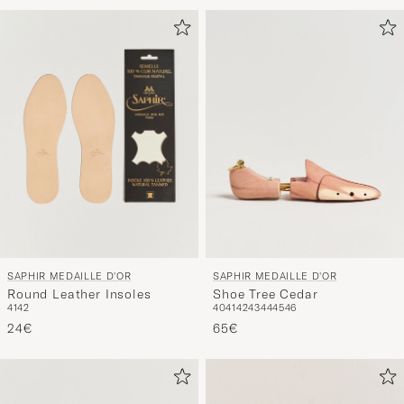
SAPHIR MEDAILLE D'OR
SAPHIR MEDAILLE D'OR
Round Leather Insoles
Shoe Tree Cedar
41
42
40
41
42
43
44
45
46
24€
65€