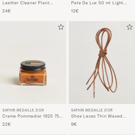
Leather Cleaner Plant
Pate De Lux 50 ml Light
Based 100ml
Brown
24€
12€
SAPHIR MEDAILLE D'OR
SAPHIR MEDAILLE D'OR
Creme Pommadier 1925 75
Shoe Laces Thin Waxed
ml Light Brown
75cm Tobacco
22€
9€