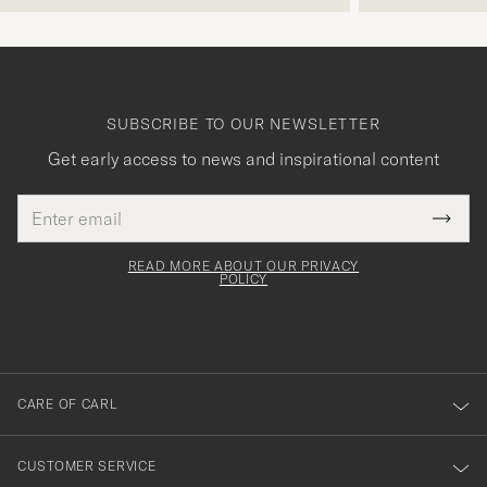
SUBSCRIBE TO OUR NEWSLETTER
Get early access to news and inspirational content
Email
Tack
This
address
Submi
field
för
Newsl
must
Form
READ MORE ABOUT OUR PRIVACY
att
be
POLICY
filled
du
out
anmälde
dig
till
CARE OF CARL
vårt
nyhetsbrev!
CUSTOMER SERVICE