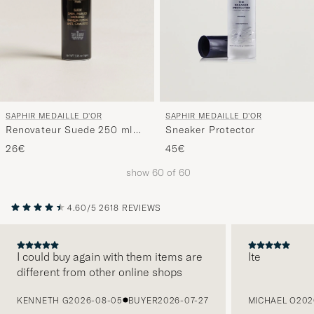
SAPHIR MEDAILLE D'OR
SAPHIR MEDAILLE D'OR
Renovateur Suede 250 ml
Sneaker Protector
Spray Navy Blue
26€
45€
show
60
of
60
4.60/5
2618 REVIEWS
I could buy again with them items are
Ite
different from other online shops
PREVIOUS
KENNETH G
2026-08-05
BUYER
2026-07-27
MICHAEL O
202